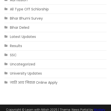
Admission
All Type Off Schlorship
Bihar Bhumi Survey
Bihar Deled
Latest Updates
Results
SSC
Uncategorized
University Updates
जाति आय निवास Online Apply
Copyright © Learn with Nitish 2025
|
Theme: News Portal by
Mystery