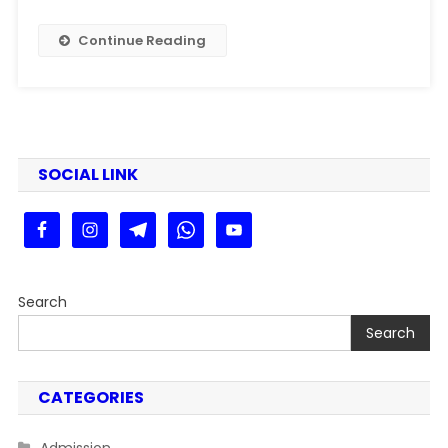
बिहार
बोर्ड
Continue Reading
मैट्रिक
रिजल्ट 2025
इस
दिन
आएगा
तिथि
SOCIAL LINK
घोषित
@biharboardonline.com
Search
Search
CATEGORIES