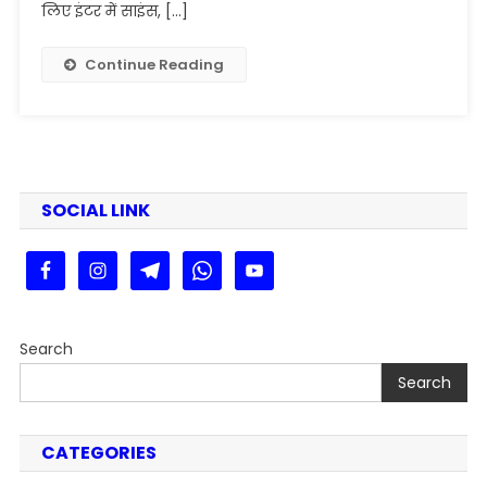
Download
लिए इंटर में साइंस, […]
Link
–
Continue Reading
बिहार
बोर्ड
इंटर
1st
मेरिट
लिस्ट
SOCIAL LINK
डाउनलोड
2025
Search
Search
CATEGORIES