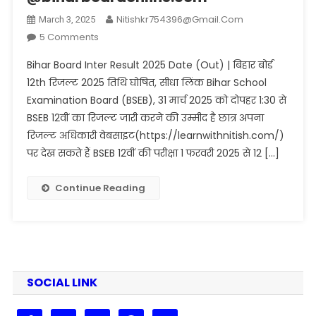
Nitishkr754396@gmail.com
March 3, 2025
On
5 Comments
Bihar
Bihar Board Inter Result 2025 Date (Out) | बिहार बोर्ड
Board
12th रिजल्ट 2025 तिथि घोषित, सीधा लिंक Bihar School
Inter
Examination Board (BSEB), 31 मार्च 2025 को दोपहर 1:30 से
Result
BSEB 12वीं का रिजल्ट जारी करने की उम्मीद है छात्र अपना
2025
Date
रिजल्ट अधिकारी वेबसाइट(https://learnwithnitish.com/)
(Out)
पर देख सकते हैं BSEB 12वीं की परीक्षा 1 फरवरी 2025 से 12 […]
|
बिहार
Continue Reading
बोर्ड
12th
रिजल्ट
2025
तिथि
घोषित,
SOCIAL LINK
सीधा लिंक
@biharboardonline.com