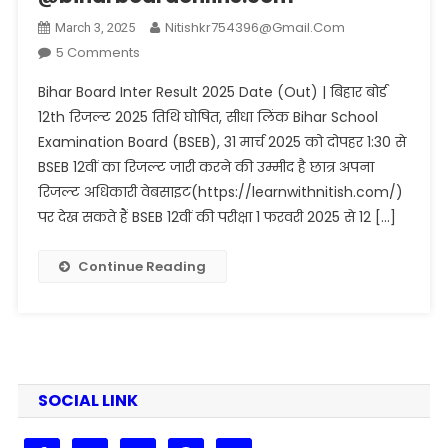
Nitishkr754396@gmail.com
March 3, 2025
On
5 Comments
Bihar
Bihar Board Inter Result 2025 Date (Out) | बिहार बोर्ड
Board
12th रिजल्ट 2025 तिथि घोषित, सीधा लिंक Bihar School
Inter
Examination Board (BSEB), 31 मार्च 2025 को दोपहर 1:30 से
Result
BSEB 12वीं का रिजल्ट जारी करने की उम्मीद है छात्र अपना
2025
Date
रिजल्ट अधिकारी वेबसाइट(https://learnwithnitish.com/)
(Out)
पर देख सकते हैं BSEB 12वीं की परीक्षा 1 फरवरी 2025 से 12 […]
|
बिहार
Continue Reading
बोर्ड
12th
रिजल्ट
2025
तिथि
घोषित,
SOCIAL LINK
सीधा लिंक
@biharboardonline.com