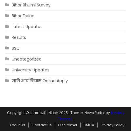
Bihar Bhumi Survey
Bihar Deled
Latest Updates
Results
SSC
Uncategorized
University Updates
जाति आय निवास Online Apply
Copyright © Learn with Nitish 2025
|
Theme: News Portal by
Mystery
Themes
.
About Us
Contact Us
Disclaimer
DMCA
Privacy Policy