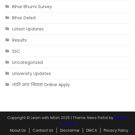
Bihar Bhumi Survey
Bihar Deled
Latest Updates
Results
SSC
Uncategorized
University Updates
जाति आय निवास Online Apply
Copyright © Learn with Nitish 2025
|
Theme: News Portal by
Mystery
Themes
.
About Us
Contact Us
Disclaimer
DMCA
Privacy Policy