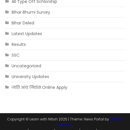
All Type Off Schlorship
Bihar Bhumi Survey
Bihar Deled
Latest Updates
Results
SSC
Uncategorized
University Updates
जाति आय निवास Online Apply
Copyright © Learn with Nitish 2025
|
Theme: News Portal by
Mystery
Themes
.