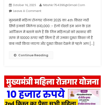
Nitishkr754396@gmail.com
October 16, 2025
On
Leave A Comment
मुख्यमंत्री
मुख्यमंत्री महिला रोजगार योजना 2025 का 4th किस्त जारी
महिला
सिर्फ इनको मिलेगा रु10,000 :- हेलो दोस्तों हम आज के इस
रोजगार
आर्टिकल में बताने वाले हैं कि जिन महिलाओं को सरकार की
योजना
तरफ से 10000 रुपए नहीं मिला है तो उनका दूसरा किस्त जो है
4th
किस्त
कब जारी किया जाएगा और दूसरा किस्त देखने से पहले आप […]
जारी
सिर्फ
Continue Reading
इनको
मिलेगा
रु10,000
यहां
से
चेक
करे
लिंक जारी