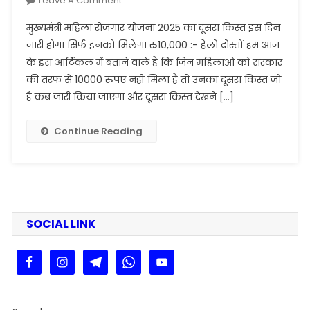
Leave A Comment
मुख्यमंत्री
मुख्यमंत्री महिला रोजगार योजना 2025 का दूसरा किस्त इस दिन
महिला
जारी होगा सिर्फ इनको मिलेगा रु10,000 :- हेलो दोस्तों हम आज
रोजगार
के इस आर्टिकल में बताने वाले हैं कि जिन महिलाओं को सरकार
योजना
की तरफ से 10000 रुपए नहीं मिला है तो उनका दूसरा किस्त जो
2025
का
है कब जारी किया जाएगा और दूसरा किस्त देखने […]
दूसरा
किस्त
Continue Reading
इस
दिन
जारी
होगा
सिर्फ
SOCIAL LINK
इनको मिलेगा रु10,000