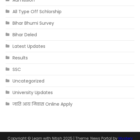
Admission
All Type Off Schlorship
Bihar Bhumi Survey
Bihar Deled
Latest Updates
Results
SSC
Uncategorized
University Updates
जाति आय निवास Online Apply
Copyright © Learn with Nitish 2025
|
Theme: News Portal by
Mystery