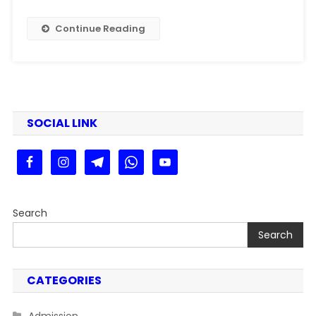
Police
Constable
Continue Reading
New
Vacancy
2025
@https://csbc.bihar.gov.in/
SOCIAL LINK
Search
Search
CATEGORIES