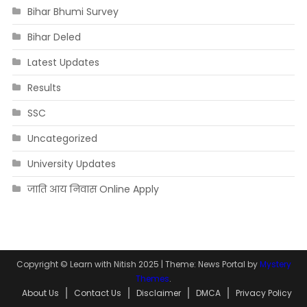
Bihar Bhumi Survey
Bihar Deled
Latest Updates
Results
SSC
Uncategorized
University Updates
जाति आय निवास Online Apply
Copyright © Learn with Nitish 2025
|
Theme: News Portal by
Mystery
Themes
.
About Us
Contact Us
Disclaimer
DMCA
Privacy Policy