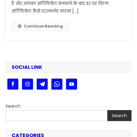
2025:
है और आपका सर्टिफिकेट बनवाने के बाद हर घर तिरंगा
हर
सर्टिफिकेट कैसे डाउनलोड करना […]
घर
तिरंगा
Continue Reading
सर्टिफिकेट
डाउनलोड
गाइड
@https://harghartiranga.com/
SOCIAL LINK
Search
Search
CATEGORIES