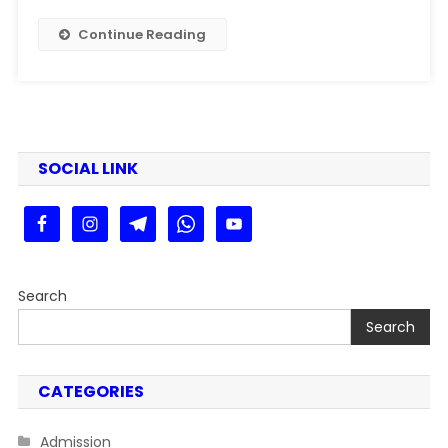
Exam
पैटर्न,
Continue Reading
पात्रता,
आवेदन
प्रक्रिया,
सिलेबस
और
सैलरी
SOCIAL LINK
की पूरी जानकारी
Search
Search
CATEGORIES
Admission