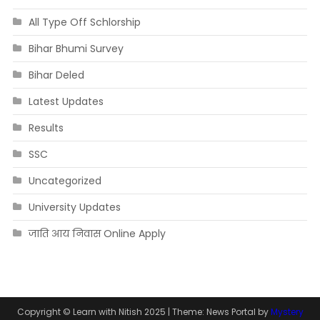
All Type Off Schlorship
Bihar Bhumi Survey
Bihar Deled
Latest Updates
Results
SSC
Uncategorized
University Updates
जाति आय निवास Online Apply
Copyright © Learn with Nitish 2025
|
Theme: News Portal by
Mystery