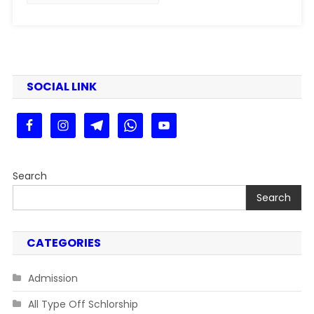
–
Step
By
Step
Online
SOCIAL LINK
Process
Search
Search
CATEGORIES
Admission
All Type Off Schlorship