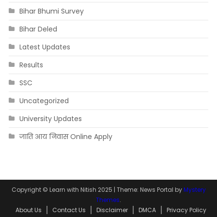
Bihar Bhumi Survey
Bihar Deled
Latest Updates
Results
SSC
Uncategorized
University Updates
जाति आय निवास Online Apply
Copyright © Learn with Nitish 2025
|
Theme: News Portal by
Mystery
Themes
.
About Us
Contact Us
Disclaimer
DMCA
Privacy Policy