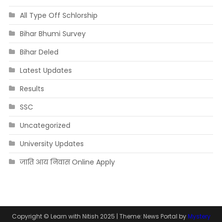
All Type Off Schlorship
Bihar Bhumi Survey
Bihar Deled
Latest Updates
Results
SSC
Uncategorized
University Updates
जाति आय निवास Online Apply
Copyright © Learn with Nitish 2025
|
Theme: News Portal by
Mystery