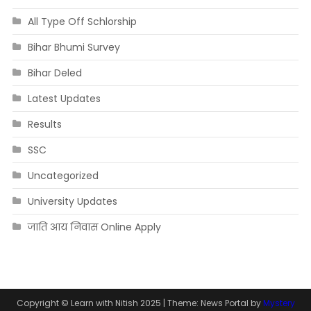
All Type Off Schlorship
Bihar Bhumi Survey
Bihar Deled
Latest Updates
Results
SSC
Uncategorized
University Updates
जाति आय निवास Online Apply
Copyright © Learn with Nitish 2025
|
Theme: News Portal by
Mystery