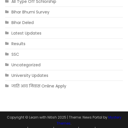
All Type Off Schlorship
Bihar Bhumi Survey
Bihar Deled
Latest Updates
Results
SSC
Uncategorized
University Updates
जाति आय निवास Online Apply
Copyright © Learn with Nitish 2025
|
Theme: News Portal by
Mystery
Themes
.