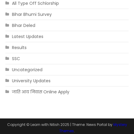
All Type Off Schlorship
Bihar Bhumi Survey
Bihar Deled
Latest Updates
Results
SSC
Uncategorized
University Updates
जाति आय निवास Online Apply
Copyright © Learn with Nitish 2025
|
Theme: News Portal by
Mystery
Themes
.