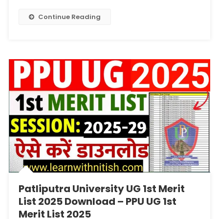
Patliputra
University
Continue Reading
UG
1st
Merit
List
2025
Released
Patliputra University UG 1st Merit
List 2025 Download – PPU UG 1st
Merit List 2025