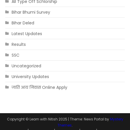
All Type Off Schlorship
Bihar Bhumi Survey
Bihar Deled
Latest Updates
Results
SSC
Uncategorized
University Updates
जाति आय निवास Online Apply
Copyright © Learn with Nitish 2025
|
Theme: News Portal by
Mystery
Themes
.