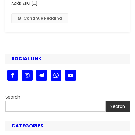
2025
इसके साथ […]
Kaise
Download
Continue Reading
Kare
|
Ppu
Part
3
Admit
SOCIAL LINK
Card
2025
@https://ppup.ac.in/
Search
Search
CATEGORIES