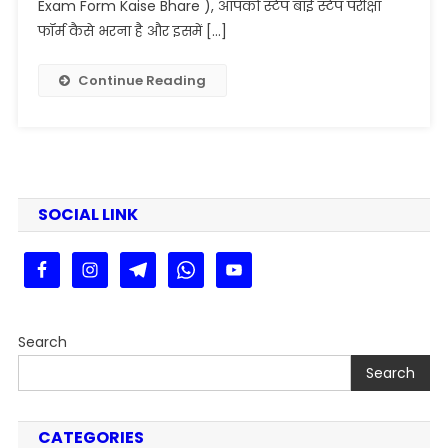
Exam
Exam Form Kaise Bhare ), आपको स्टेप बाई स्टेप परीक्षा
Form
फॉर्म कैसे भरना है और इसमें […]
Kaise
Bhare
Continue Reading
2025
|
PPU
UG
Voc.
&
SOCIAL LINK
Gen.
Part-
3
Exam
Form
Search
Fill
Up
Search
2025
CATEGORIES