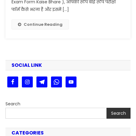
Exam
Exam Form Kaise Bhare ), आपको स्टेप बाई स्टेप परीक्षा
Form
फॉर्म कैसे भरना है और इसमें […]
Kaise
Bhare
Continue Reading
2025
|
PPU
UG
Voc.
&
SOCIAL LINK
Gen.
Part-
3
Exam
Form
Search
Fill
Up
Search
2025
CATEGORIES