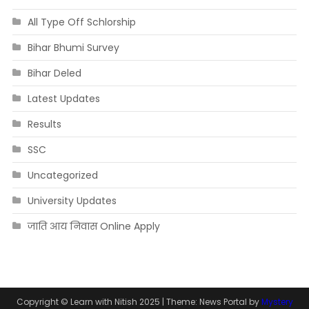
All Type Off Schlorship
Bihar Bhumi Survey
Bihar Deled
Latest Updates
Results
SSC
Uncategorized
University Updates
जाति आय निवास Online Apply
Copyright © Learn with Nitish 2025
|
Theme: News Portal by
Mystery