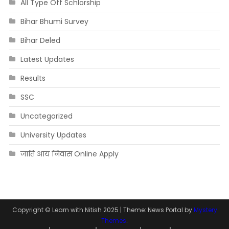
All Type Off Schlorship
Bihar Bhumi Survey
Bihar Deled
Latest Updates
Results
SSC
Uncategorized
University Updates
जाति आय निवास Online Apply
Copyright © Learn with Nitish 2025
|
Theme: News Portal by
Mystery
Themes
.