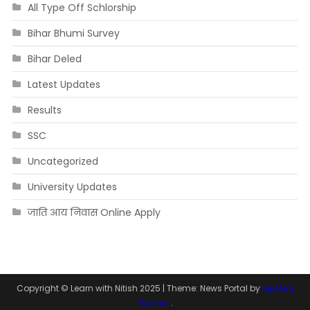
All Type Off Schlorship
Bihar Bhumi Survey
Bihar Deled
Latest Updates
Results
SSC
Uncategorized
University Updates
जाति आय निवास Online Apply
Copyright © Learn with Nitish 2025
|
Theme: News Portal by
Mystery
Themes
.