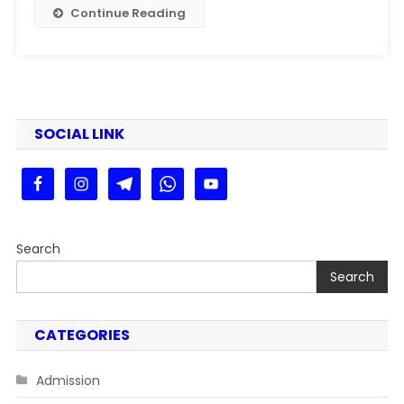
Date
Continue Reading
Out
:
PPU
PG
Sem
1
SOCIAL LINK
&
3
Result
Date
Out
Search
2025
Search
CATEGORIES
Admission