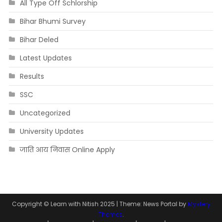
All Type Off Schlorship
Bihar Bhumi Survey
Bihar Deled
Latest Updates
Results
SSC
Uncategorized
University Updates
जाति आय निवास Online Apply
Copyright © Learn with Nitish 2025
|
Theme: News Portal by
Mystery
Themes
.