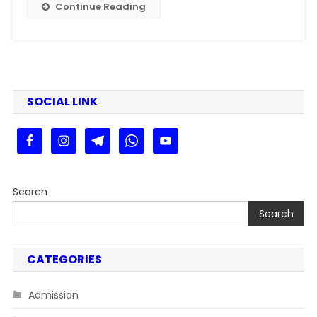
4
Continue Reading
Examination
Form
Kaise
Bhare
2025
SOCIAL LINK
Search
Search
CATEGORIES
Admission