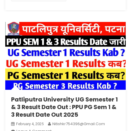
(जारी
हुआ)
Patliputra University UG Semester 1
& 3 Result Date Out : PPU PG Sem 1 &
3 Result Date Out 2025
Nitishkr754396@gmail.com
February 4, 2025
On