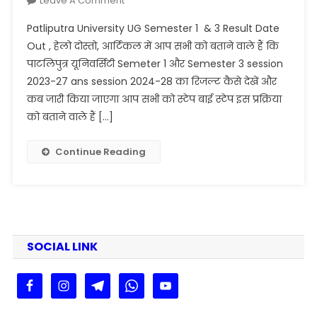
Leave A Comment
Patliputra
Patliputra University UG Semester 1 & 3 Result Date
University
Out , हेलो दोस्तो, आर्टिकल में आप सभी को बताने वाले हैं कि
UG
पाटलिपुत्र यूनिवर्सिटी Semeter 1 और Semester 3 session
Semester
2023-27 ans session 2024-28 का रिजल्ट कैसे देखें और
1
&
कब जारी किया जाएगा आप सभी को स्टेप बाई स्टेप इस प्रक्रिया
3
को बताने वाले हैं […]
Result
Date
Continue Reading
Out
:
PPU
PG
Sem
1
SOCIAL LINK
&
3
Result
Date