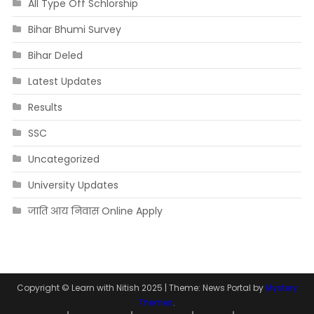
All Type Off Schlorship
Bihar Bhumi Survey
Bihar Deled
Latest Updates
Results
SSC
Uncategorized
University Updates
जाति आय निवास Online Apply
Copyright © Learn with Nitish 2025
|
Theme: News Portal by
Mystery
Themes
.