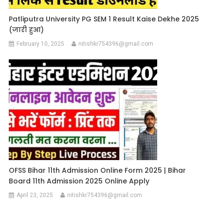
Patliputra University PG SEM 1 Result Kaise Dekhe 2025
(जारी हुआ)
February 10, 2025
nitishkr754396@gmail.com
OFSS Bihar 11th Admission Online Form 2025 | Bihar
Board 11th Admission 2025 Online Apply
April 23, 2025
nitishkr754396@gmail.com