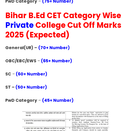
PwD Category
–
(75+ Number)
Bihar B.Ed CET Category Wise
Private
College Cut Off Marks
2025 (Expected)
General(UR) –
(70+ Number)
OBC/EBC/EWS
–
(65+ Number)
SC
–
(60+ Number)
ST –
(50+ Number)
PwD Category
–
(45+ Number)