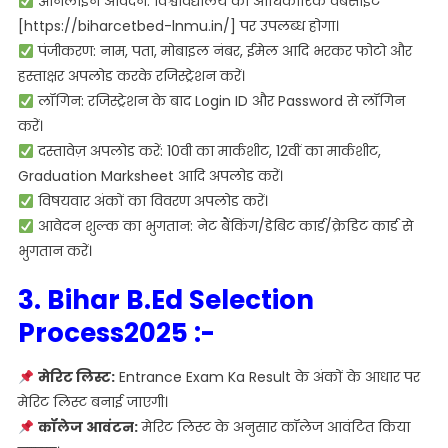
ऑनलाइन आवेदन: विश्वविद्यालय की आधिकारिक वेबसाइट
[https://biharcetbed-lnmu.in/] पर उपलब्ध होगा।
पंजीकरण: नाम, पता, मोबाइल नंबर, ईमेल आदि भरकर फोटो और
हस्ताक्षर अपलोड करके रजिस्ट्रेशन करें।
लॉगिन: रजिस्ट्रेशन के बाद Login ID और Password से लॉगिन
करें।
दस्तावेज़ अपलोड करें: 10वीं‌ का मार्कशीट, 12वीं का मार्कशीट,
Graduation Marksheet आदि अपलोड करें।
विषयवार अंकों का विवरण अपलोड करें।
आवेदन शुल्क का भुगतान: नेट बैंकिंग/डेबिट कार्ड/क्रेडिट कार्ड से
भुगतान करें।
3. Bihar B.Ed Selection
Process2025 :-
मेरिट लिस्ट:
Entrance Exam Ka Result के अंकों के आधार पर
मेरिट लिस्ट बनाई जाएगी।
कॉलेज आवंटन:
मेरिट लिस्ट के अनुसार कॉलेज आवंटित किया