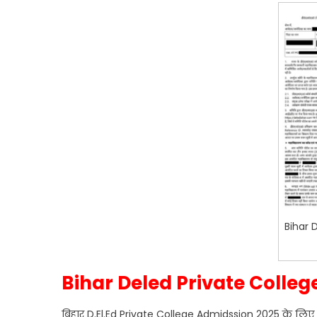
Bihar 
Bihar Deled Private Colle
बिहार D.El.Ed Private College Admidssion 2025 के लिए न