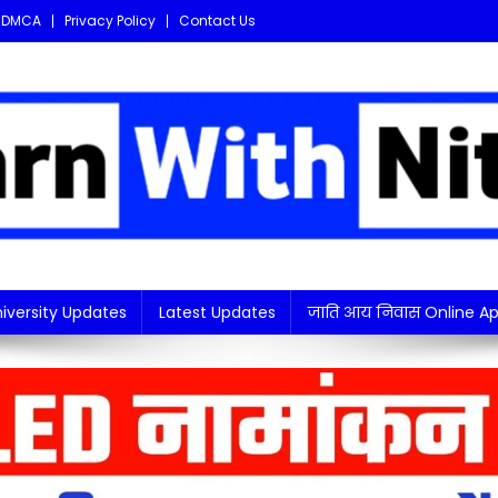
DMCA
Privacy Policy
Contact Us
i updates in one place!
iversity Updates
Latest Updates
जाति आय निवास Online Ap