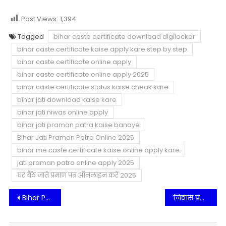
Post Views:
1,394
Tagged
bihar caste certificate download digilocker
bihar caste certificate kaise apply kare step by step
bihar caste certificate online apply
bihar caste certificate online apply 2025
bihar caste certificate status kaise cheak kare
bihar jati download kaise kare
bihar jati niwas online apply
bihar jati praman patra kaise banaye
Bihar Jati Praman Patra Online 2025
bihar me caste certificate kaise online apply kare
jati praman patra online apply 2025
घर बैठे जाते प्रमाण पत्र ऑनलाइन करें 2025
Post
Bihar Post Matric Scholarship 2024-25 Online Apply
निवास प्रमाण पत्र कैसे बनाएं Bihar Niwas Praman Patra Online 2025
navigation