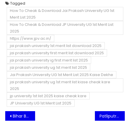
Tagged
How To Cheak & Download Jai Prakash University UG 1st
Merit List 2025
How To Cheak & Download JP University UG 1st Merit List
2025
https://www.jpv.ac.in/
jai prakash university 1st merit list download 2025
jai prakash university first merit list download 2025
jai prakash university ig first merit list 2025
jai prakash university ug 1st merit list 2025
Jai Prakash University UG 1st Merit List 2025 Kaise Dekhe
jai prakash university ug 1st merit list kiase cheak kare
2025
jp university 1st list 2025 kaise cheak kare
JP University UG 1st Merit List 2025
Post
Bihar Board NSP Cut Off List 2025 PDF Download For Inter Pass Students
Patliputra University UG 4th Semester Exam Form fill up 2025 | PPU UG SEM 4 Exam Form Kaise Bhare 2025
navigation