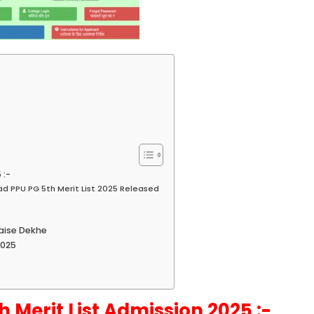
 :-
d PPU PG 5th Merit List 2025 Released
Kaise Dekhe
2025
h Merit List Admission 2025 :-