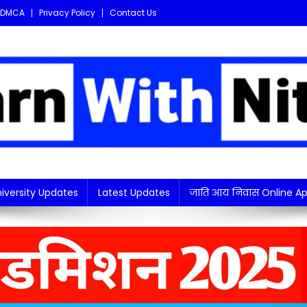
DMCA
Privacy Policy
Contact Us
i updates in one place!
iversity Updates
Latest Updates
जाति आय निवास Online Ap