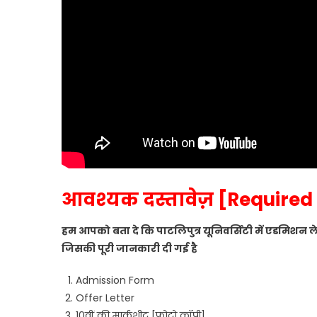
आवश्यक दस्तावेज़ [Require
हम आपको बता दे कि पाटलिपुत्र यूनिवर्सिटी में एडमिशन ल
जिसकी पूरी जानकारी दी गई है
Admission Form
Offer Letter
10वीं की मार्कशीट [फोटो कॉपी]