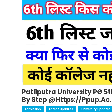
Patliputra University PG 5t
By Step @https://ppup.ac.
Admission
Latest Updates
University Updates