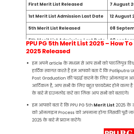
First Merit List Released
7 August 
1st Merit List Admission Last Date
12 August 
5th Merit List Released
08 Septem
5th Merit List Admission Last Date
09 septem
PPU PG 5th Merit List 2025 – How T
2025 Released
6th Merit List
Comming 
हम अपने article के मध्यम से आप सभी को पाटलिपुत्र विश
Official Website
Click Here..
हार्दिक स्वागत करते हैं हम आपको बता दें कि Patliputra 
Post Graduation की पढ़ाई करने के लिए ऑनलाइन आवेदन
आर्टिकल है, आप सभी के लिए बहुत फ़ायदेमंद होने वाला 
के बारे में डाउनलोड करें का लिंक आप सभी को बताएंगे।
हम आपको बता दें कि PPU PG 5th
Merit
List
2025 के अ
को ऑनलाइन Process को अपनाना होगा जिसकी पूरी जानक
2025 के बारे में प्रदान करेंगे।