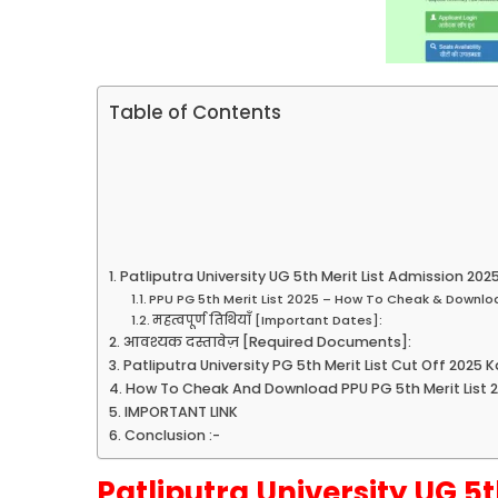
Table of Contents
Patliputra University UG 5th Merit List Admission 2025
PPU PG 5th Merit List 2025 – How To Cheak & Downloa
महत्वपूर्ण तिथियाँ [Important Dates]:
आवश्यक दस्तावेज़ [Required Documents]:
Patliputra University PG 5th Merit List Cut Off 2025 
How To Cheak And Download PPU PG 5th Merit List 
IMPORTANT LINK
Conclusion :-
Patliputra University UG 5t