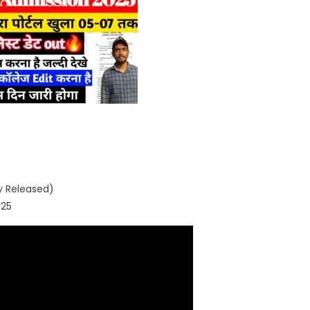
y Released)
025