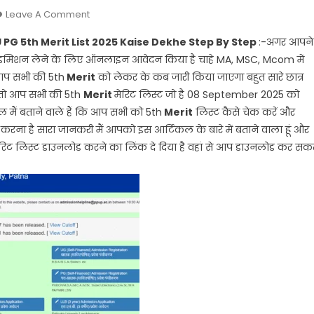
On
Leave A Comment
Patliputra
PU PG 5th Merit List 2025 Kaise Dekhe Step By Step
:-अगर आपने
University
में एडमिशन लेने के लिए ऑनलाइन आवेदन किया है चाहे MA, MSC, Mcom में
PG
आप सभी की 5th
Merit
को लेकर के कब जारी किया जाएगा बहुत सारे छात्र
5th
ा तो आप सभी की 5th
Merit
Merit
मेरिट लिस्ट जो है 08 September 2025 को
List
 मैं बताने वाले हैं कि आप सभी को 5th
Merit
लिस्ट कैसे चेक करें और
2025
ा है सारा जानकरी मैं आपको इस आर्टिकल के बारे में बताने वाला हूं और
Kaise
ेरिट लिस्ट डाउनलोड करने का लिंक दे दिया है वहां से आप डाउनलोड कर सक
Dekhe
Step
By
Step
@https://ppup.ac.in/