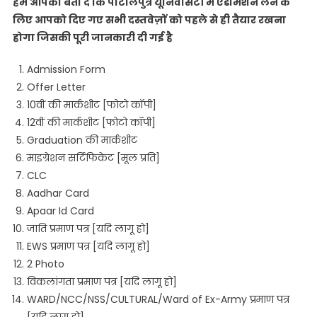
हम आपको बता दे कि पाटलिपुत्र यूनिवर्सिटी में एडमिशन लेने के
लिए आपको दिए गए सभी दस्तवेज़ों को पहले से ही तैयार रखना
होगा जिसकी पूरी जानकारी दी गई है
Admission Form
Offer Letter
10वीं की मार्कशीट [फोटो कॉपी]
12वीं की मार्कशीट [फोटो कॉपी]
Graduation की मार्कशीट
माइग्रेशन सर्टिफिकेट [मूल प्रति]
CLC
Aadhar Card
Apaar Id Card
जाति प्रमाण पत्र [यदि लागू हो]
EWS प्रमाण पत्र [यदि लागू हो]
2 Photo
विकलांगता प्रमाण पत्र [यदि लागू हो]
WARD/NCC/NSS/CULTURAL/Ward of Ex-Army प्रमाण पत्र