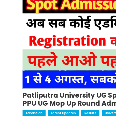
Patliputra University UG S
PPU UG Mop Up Round Adm
Admission
Latest Updates
Results
Univer