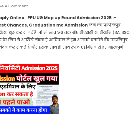
On
ve A Comment
Patliputra
pply Online : PPU UG Mop up Round Admission 2025 :-
University
ast Chances, Graduation me Admission
लेने का पाटलिपुत्र
UG
्रिया शुरू कर दी गई है जो भी छात्र अब तक बीए बीएससी या बीकॉम (BA, BSC,
Spot
ंट के लिए ये आखिरी मौका है आर्टिकल में हम आपको बताएंगे कि पाटलिपुत्र
Admission
2025
आवेदन कर सकते हैं और इसके साथ ही साथ स्पॉट एडमिशन से हर महत्वपूर्ण
Apply
Online
:
PPU
UG
Mop
Up
Round
Admission
2025