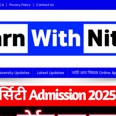
CA
Privacy Policy
Contact Us
i updates in one place!
iversity Updates
Latest Updates
जाति आय निवास Online Ap