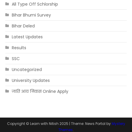
All Type Off Schlorship
Bihar Bhumi Survey
Bihar Deled
Latest Updates
Results
SSC
Uncategorized
University Updates
जाति आय निवास Online Apply
Copyright © Learn with Nitish 2025
|
Theme: News Portal by
Mystery
Themes
.