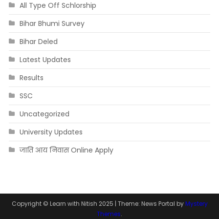
All Type Off Schlorship
Bihar Bhumi Survey
Bihar Deled
Latest Updates
Results
SSC
Uncategorized
University Updates
जाति आय निवास Online Apply
Copyright © Learn with Nitish 2025
|
Theme: News Portal by
Mystery
Themes
.