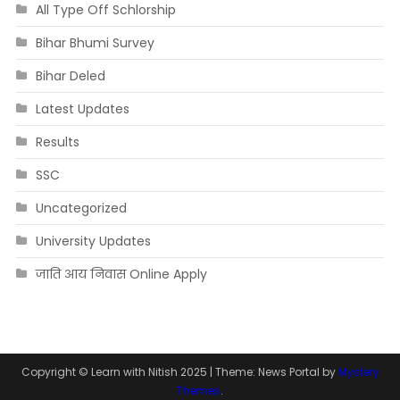
All Type Off Schlorship
Bihar Bhumi Survey
Bihar Deled
Latest Updates
Results
SSC
Uncategorized
University Updates
जाति आय निवास Online Apply
Copyright © Learn with Nitish 2025
|
Theme: News Portal by
Mystery
Themes
.