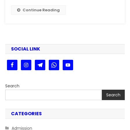
ऐसे
भरें
Continue Reading
फॉर्म
और
पाएं
फ्री
गैस
सिलेंडर!
SOCIAL LINK
Search
Search
CATEGORIES
Admission