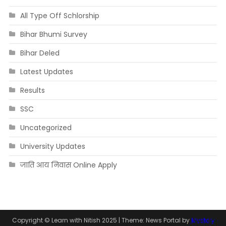
All Type Off Schlorship
Bihar Bhumi Survey
Bihar Deled
Latest Updates
Results
SSC
Uncategorized
University Updates
जाति आय निवास Online Apply
Copyright © Learn with Nitish 2025
|
Theme: News Portal by
Mystery