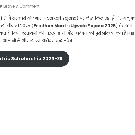
On
Leave A Comment
PM
ों से मैं सरकारी योजनाओं (Sarkari Yojana) पर लेख लिख रहा हूँ। मेरे अनुभ
Ujjwala
ज्वला योजना 2025 (
Pradhan Mantri Ujjwala Yojana 2025
) के तहत
Yojana
ैं, किन दस्तावेजों की ज़रूरत होगी और आवेदन की पूरी प्रक्रिया क्या है। यह
2026
 के आसानी से ऑनलाइन आवेदन कर सकें।
Apply
Online:
बस
atric Scholarship 2025-26
ऐसे
भरें
फॉर्म
और
पाएं
फ्री
गैस
सिलेंडर!