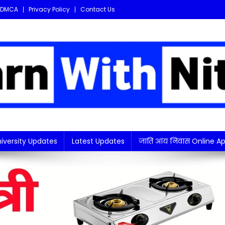
DMCA
Privacy Policy
Contact Us
i updates in one place!
iversity Updates
Latest Updates
जाति आय निवास Online Ap