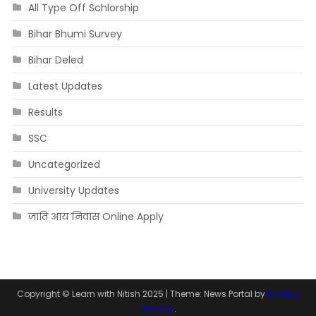
All Type Off Schlorship
Bihar Bhumi Survey
Bihar Deled
Latest Updates
Results
SSC
Uncategorized
University Updates
जाति आय निवास Online Apply
Copyright © Learn with Nitish 2025
|
Theme: News Portal by
Mystery
Themes
.