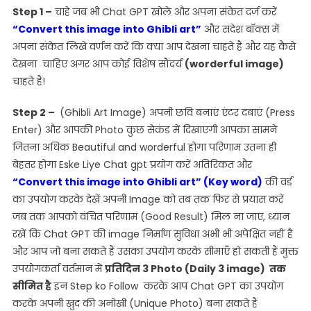
Step 1 –
चाहे जब भी Chat GPT खोले और अपना संकेत दर्ज करें
“Convert this image into Ghibli art”
और संदेश बॉक्स में
अपना संकेत लिखे वर्णन करें कि क्या आप देखना चाहते हैं और यह कैसे
देखना चाहिए अगर आप कोई विशेष सौंदर्य
(worderful image)
चाहते हैं!
Step 2 –
(Ghibli Art Image) अपनी छवि बनाएं एंटर दबाएं (Press
Enter) और आपकी Photo कुछ सेकंड में दिखाएगी आपका सामने
जितना अधिक Beautiful and worderful होगा परिणाम उतना ही
बेहतर होगा Eske Liye Chat gpt प्रयोग करें अतिरिकत और
“Convert this image into Ghibli art” (Key word)
की वर्ड
का उपयोग करके देखें अपनी Image को तब तक फिर से प्रयास करें
जब तक आपको वंचित परिणाम (Good Result) मिल ना जाए, ध्यान
रखें कि Chat GPT की image निर्माण सुविधा अभी भी अपेक्षित नहीं है
और आप जो बना सकते हैं उसका उपयोग करके सीमाएँ हो सकती हैं मुक्त
उपयोगकर्ता वर्तमान में
प्रतिदिन 3 Photo (Daily 3 image) तक
सीमित है
इन Step ko Follow करके आप Chat GPT का उपयोग
करके अपनी खुद की अनोखी (Unique Photo) बना सकते हैं