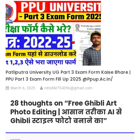
Patliputra University UG Part 3 Exam Form Kaise Bhare |
PPU Part 3 Exam Form Fill Up 2025 @ppup.ac.in/
March 6, 2025
nitishkr754396@gmail.com
28 thoughts on “
Free Ghibli Art
Photo Editing | आसान तरीका AI से
Ghibli स्टाइल फोटो बनाने का
”