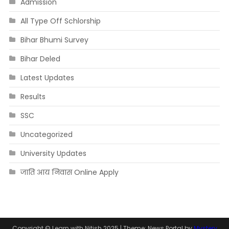
Admission
All Type Off Schlorship
Bihar Bhumi Survey
Bihar Deled
Latest Updates
Results
SSC
Uncategorized
University Updates
जाति आय निवास Online Apply
Copyright © Learn with Nitish 2025
|
Theme: News Portal by
Mystery