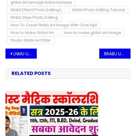
ghibli art iamage kaise banaye
Ghibli Effect Photo Editing\
Ghibli Photo Editing Tutorial
Ghibli Style Photo Editing
How To Creat Ghibli Art Image With Chat Gpt
How to Make Ghibli Art
how to make ghibli art image
Studio Ghibli Art Filter
Post
LNMU UG Admission 2025-29 Online Apply For B.A, B.Sc, B.Com | LNMU UG Admission 2025 @lnmuniversity.com
BRABU UG Admission 2025-29 Online Apply | Bihar University UG Admission 2025-29 @https://brabu.ac.in/
navigation
RELATED POSTS