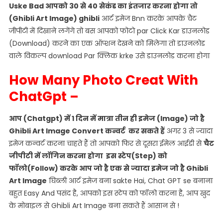
Uske Bad आपको 30 से 40 सेकंड का इंतजार करना होगा तो
(Ghibli Art Image) ghibli
आर्ट इमेज Bnn करके आपके चैट
जीपीटी में दिखाने लगेंगे तो बस आपको फोटो par Click Kar डाउनलोड
(Download) करने का एक ऑप्शन देखने को मिलेगा तो डाउनलोड
वाले विकल्प download Par क्लिक krke उसे डाउनलोड करना होगा
How Many Photo Creat With
ChatGpt –
आप (Chatgpt) में 1 दिन में मात्रा तीन ही इमेज (Image) जो है
Ghibli Art Image Convert कन्वर्ट कर सकते हैं
अगर 3 से ज्यादा
इमेज कन्वर्ट करना चाहते हैं तो आपको फिर से दूसरा ईमेल आईडी से
चैट
जीपीटी में लॉगिन करना होगा इस स्टेप(Step) को
फॉलो(Follow) करके आप जो है एक से ज्यादा इमेज जो है Ghibli
Art Image
घिब्ली आर्ट इमेज बना sakte Hai, Chat GPT se बनाना
बहुत Easy And पसंद है, आपको इस स्टेप को फॉलो करना है, आप खुद
के मोबाइल से Ghibli Art Image बना सकते हैं आसान से !